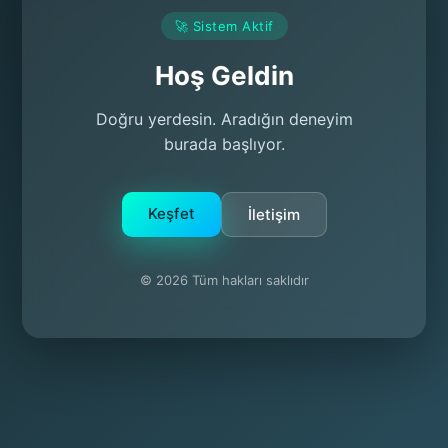
🚀 Sistem Aktif
Hoş Geldin
Doğru yerdesin. Aradığın deneyim
burada başlıyor.
Keşfet
İletişim
© 2026 Tüm hakları saklıdır