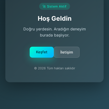
🚀 Sistem Aktif
Hoş Geldin
Doğru yerdesin. Aradığın deneyim
burada başlıyor.
Keşfet
İletişim
© 2026 Tüm hakları saklıdır